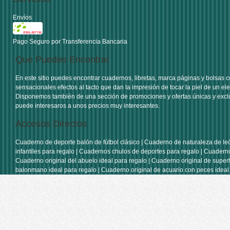
Envíos
Pago Seguro por Transferencia Bancaria
Que Puedes Encontrar
En este sitio puedes encontrar
cuadernos
,
libretas
,
marca páginas
y
bolsas
c
sensacionales efectos al tacto que dan la impresión de tocar la piel de un ele
Disponemos también de una sección de
promociones y ofertas únicas y excl
puede interesaros a unos precios muy interesantes.
Accesos Directos
Cuaderno de deporte balón de fútbol clásico
|
Cuaderno de naturaleza de le
infantiles para regalo
|
Cuadernos chulos de deportes para regalo
|
Cuaderno
Cuaderno original del abuelo ideal para regalo
|
Cuaderno original de super
balonmano ideal para regalo
|
Cuaderno original de acuario con peces ideal