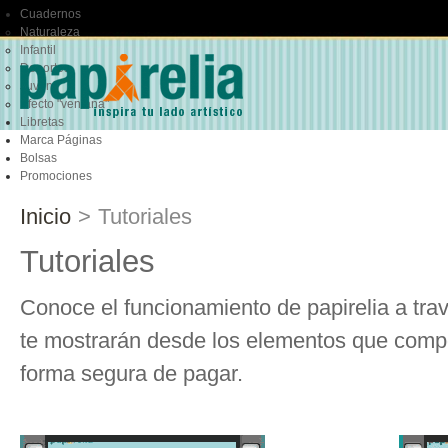
Cuadernos
Naturaleza
Infantil
Deportes
Juvenil
Efecto "ventana"
Libretas
Marca Páginas
Bolsas
Promociones
Inicio
>
Tutoriales
Tutoriales
Conoce el funcionamiento de papirelia a trav
te mostrarán desde los elementos que comp
forma segura de pagar.