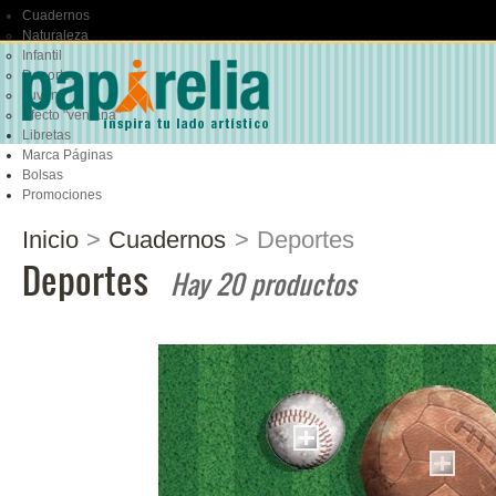
Cuadernos
Naturaleza
Infantil
Deportes
Juvenil
Efecto "ventana"
Libretas
Marca Páginas
Bolsas
Promociones
Inicio
>
Cuadernos
>
Deportes
Deportes
Hay 20 productos