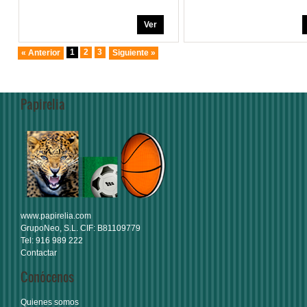
Ver
1
2
3
« Anterior
Siguiente »
Papirelia
www.papirelia.com
GrupoNeo, S.L. CIF: B81109779
Tel: 916 989 222
Contactar
Conócenos
Quienes somos