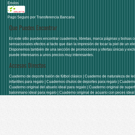
Envíos
Pago Seguro por Transferencia Bancaria
Que Puedes Encontrar
En este sitio puedes encontrar
cuadernos
,
libretas
,
marca páginas
y
bolsas
c
sensacionales efectos al tacto que dan la impresión de tocar la piel de un ele
Disponemos también de una sección de
promociones y ofertas únicas y excl
puede interesaros a unos precios muy interesantes.
Accesos Directos
Cuaderno de deporte balón de fútbol clásico
|
Cuaderno de naturaleza de le
infantiles para regalo
|
Cuadernos chulos de deportes para regalo
|
Cuaderno
Cuaderno original del abuelo ideal para regalo
|
Cuaderno original de super
balonmano ideal para regalo
|
Cuaderno original de acuario con peces ideal