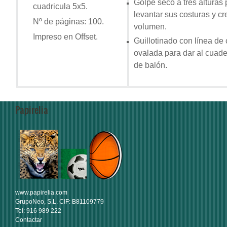
Golpe seco a tres alturas 
cuadricula 5x5.
levantar sus costuras y cr
Nº de páginas: 100.
volumen.
Impreso en Offset.
Guillotinado con línea de 
ovalada para dar al cuad
de balón.
Papirelia
www.papirelia.com
GrupoNeo, S.L. CIF: B81109779
Tel: 916 989 222
Contactar