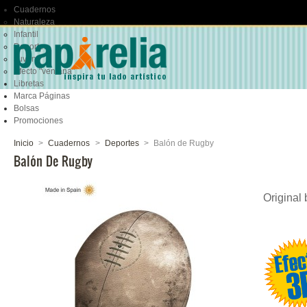
Cuadernos
Naturaleza
Infantil
Deportes
Juvenil
Efecto "ventana"
Libretas
Marca Páginas
Bolsas
Promociones
Inicio
>
Cuadernos
>
Deportes
>
Balón de Rugby
Balón De Rugby
Original