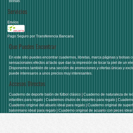
Bolsas
Servicios
Envíos
Pago Seguro por Transferencia Bancaria
Que Puedes Encontrar
En este sitio puedes encontrar
cuadernos
,
libretas
,
marca páginas
y
bolsas
c
sensacionales efectos al tacto que dan la impresión de tocar la piel de un ele
Disponemos también de una sección de
promociones y ofertas únicas y excl
puede interesaros a unos precios muy interesantes.
Accesos Directos
Cuaderno de deporte balón de fútbol clásico
|
Cuaderno de naturaleza de le
infantiles para regalo
|
Cuadernos chulos de deportes para regalo
|
Cuaderno
Cuaderno original del abuelo ideal para regalo
|
Cuaderno original de super
balonmano ideal para regalo
|
Cuaderno original de acuario con peces ideal