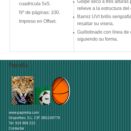
Golpe seco a tres alturas 
cuadricula 5x5.
relieve a la estructura del
Nº de páginas: 100.
Barniz UVI brillo serigrafí
Impreso en Offset.
resaltar su visera.
Guillotinado con línea de 
siguiendo su forma.
Papirelia
www.papirelia.com
GrupoNeo, S.L. CIF: B81109779
Tel: 916 989 222
Contactar