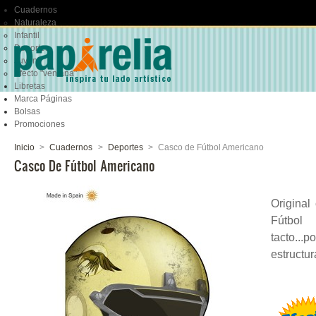
Cuadernos
Naturaleza
Infantil
Deportes
Juvenil
Efecto "ventana"
Libretas
Marca Páginas
Bolsas
Promociones
Inicio
>
Cuadernos
>
Deportes
>
Casco de Fútbol Americano
Casco De Fútbol Americano
Original
Fútbol
tacto..
estructura