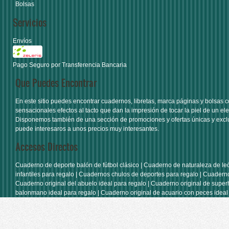
Bolsas
Servicios
Envíos
Pago Seguro por Transferencia Bancaria
Que Puedes Encontrar
En este sitio puedes encontrar
cuadernos
,
libretas
,
marca páginas
y
bolsas
c
sensacionales efectos al tacto que dan la impresión de tocar la piel de un ele
Disponemos también de una sección de
promociones y ofertas únicas y excl
puede interesaros a unos precios muy interesantes.
Accesos Directos
Cuaderno de deporte balón de fútbol clásico
|
Cuaderno de naturaleza de le
infantiles para regalo
|
Cuadernos chulos de deportes para regalo
|
Cuaderno
Cuaderno original del abuelo ideal para regalo
|
Cuaderno original de super
balonmano ideal para regalo
|
Cuaderno original de acuario con peces ideal