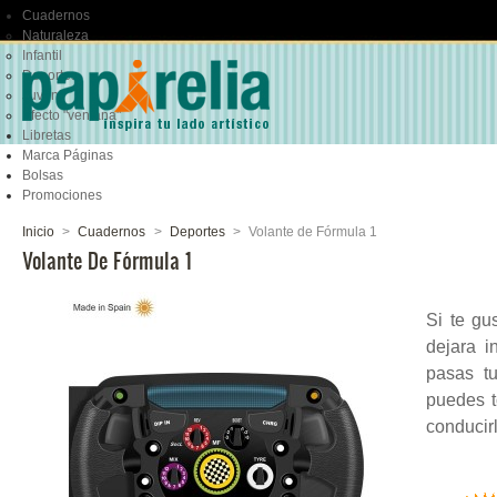
Cuadernos
Naturaleza
Infantil
Deportes
Juvenil
Efecto "ventana"
Libretas
Marca Páginas
Bolsas
Promociones
Inicio
>
Cuadernos
>
Deportes
>
Volante de Fórmula 1
Volante De Fórmula 1
Si te gu
dejara i
pasas t
puedes t
conducirl