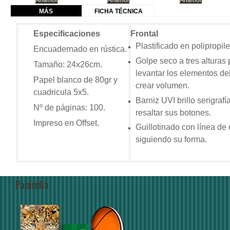
Anterior
Anterior
Anterior
MÁS
FICHA TÉCNICA
Especificaciones
Frontal
Plastificado en polipropil
Encuadernado en rústica.
Golpe seco a tres alturas 
Tamaño: 24x26cm.
levantar los elementos del
Papel blanco de 80gr
y
crear volumen.
cuadricula 5x5.
Barniz UVI brillo serigrafí
Nº de páginas: 100.
resaltar sus botones.
Impreso en Offset.
Guillotinado con línea de 
siguiendo su forma.
Papirelia