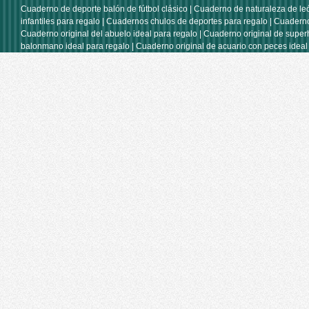
Cuaderno de deporte balón de fútbol clásico
|
Cuaderno de naturaleza de le
infantiles para regalo
|
Cuadernos chulos de deportes para regalo
|
Cuaderno
Cuaderno original del abuelo ideal para regalo
|
Cuaderno original de super
balonmano ideal para regalo
|
Cuaderno original de acuario con peces ideal