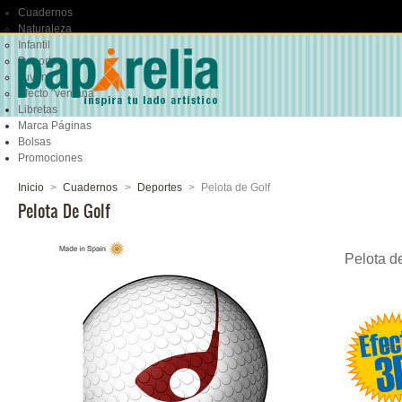
Cuadernos
Naturaleza
Infantil
Deportes
Juvenil
Efecto "ventana"
Libretas
Marca Páginas
Bolsas
Promociones
Inicio
>
Cuadernos
>
Deportes
>
Pelota de Golf
Pelota De Golf
Pelota de