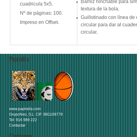
Barniz hinchable para sim
cuadricula 5x5.
textura de la bola.
Nº de páginas: 100.
Guillotinado con línea de 
Impreso en Offset.
circular para dar al cuade
circular.
Papirelia
www.papirelia.com
GrupoNeo, S.L. CIF: B81109779
Tel: 916 989 222
Contactar
Conócenos