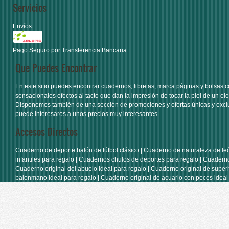
Servicios
Envíos
Pago Seguro por Transferencia Bancaria
Que Puedes Encontrar
En este sitio puedes encontrar
cuadernos
,
libretas
,
marca páginas
y
bolsas
c
sensacionales efectos al tacto que dan la impresión de tocar la piel de un ele
Disponemos también de una sección de
promociones y ofertas únicas y excl
puede interesaros a unos precios muy interesantes.
Accesos Directos
Cuaderno de deporte balón de fútbol clásico
|
Cuaderno de naturaleza de le
infantiles para regalo
|
Cuadernos chulos de deportes para regalo
|
Cuaderno
Cuaderno original del abuelo ideal para regalo
|
Cuaderno original de super
balonmano ideal para regalo
|
Cuaderno original de acuario con peces ideal