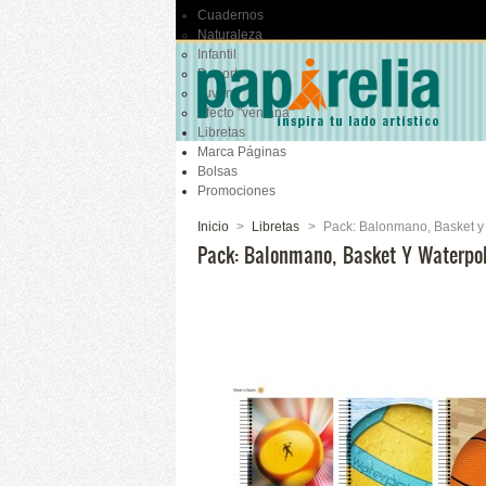
Cuadernos
Naturaleza
Infantil
Deportes
Juvenil
Efecto "ventana"
Libretas
Marca Páginas
Bolsas
Promociones
Inicio
>
Libretas
>
Pack: Balonmano, Basket y
Pack: Balonmano, Basket Y Waterpo