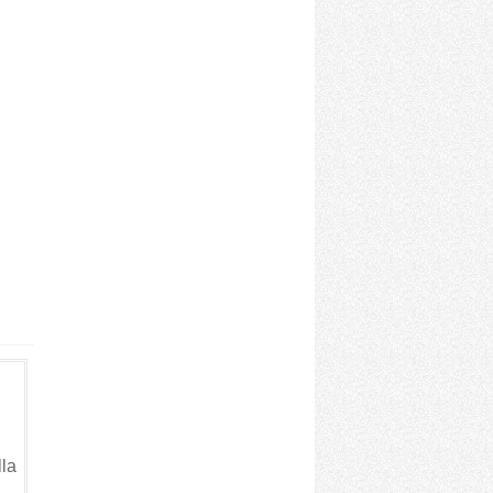
a
lla