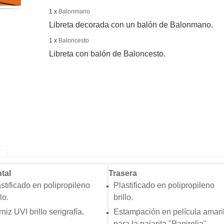
1 x
Balonmano
Libreta decorada con un balón de Balonmano.
1 x
Baloncesto
Libreta con balón de Baloncesto.
tal
Traser
stificado en polipropileno
Plastificado en polipropileno
llo.
brillo.
niz UVI brillo serigrafía.
Estampación en película amari
para la pajarita "Papirelia".