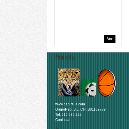
Ver
Papirelia
www.papirelia.com
GrupoNeo, S.L. CIF: B81109779
Tel: 916 989 222
Contactar