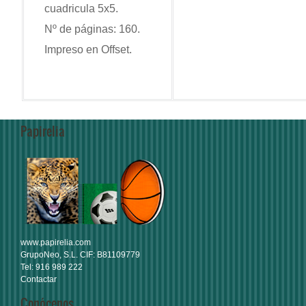
cuadricula 5x5.
Nº de páginas: 160.
Impreso en Offset.
Papirelia
www.papirelia.com
GrupoNeo, S.L. CIF: B81109779
Tel: 916 989 222
Contactar
Conócenos