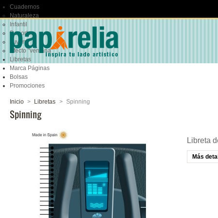
Cuadernos
Naturaleza
Infantil
Deportes
Juvenil
Efecto "ventana"
Libretas
Marca Páginas
Bolsas
Promociones
Inicio
>
Libretas
>
Spinning
Spinning
Libreta 
Más deta