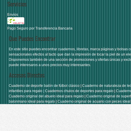
Servicios
Envíos
Pago Seguro por Transferencia Bancaria
Que Puedes Encontrar
En este sitio puedes encontrar
cuadernos
,
libretas
,
marca páginas
y
bolsas
c
sensacionales efectos al tacto que dan la impresión de tocar la piel de un ele
Disponemos también de una sección de
promociones y ofertas únicas y excl
puede interesaros a unos precios muy interesantes.
Accesos Directos
Cuaderno de deporte balón de fútbol clásico
|
Cuaderno de naturaleza de le
infantiles para regalo
|
Cuadernos chulos de deportes para regalo
|
Cuaderno
Cuaderno original del abuelo ideal para regalo
|
Cuaderno original de super
balonmano ideal para regalo
|
Cuaderno original de acuario con peces ideal